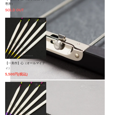
専用）
SOLD OUT
【一美作】心（オールマイテ
ィ）
5,500円(税込)