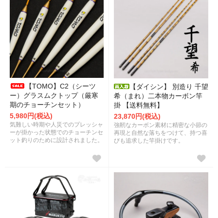
【TOMO】C2（シーツ
【ダイシン】 別造り 千望
ー）グラスムクトップ（厳寒
希（まれ）二本物カーボン竿
期のチョーチンセット）
掛 【送料無料】
5,980円(税込)
23,870円(税込)
気難しい時期や人災でのプレッシャ
強靭なカーボン素材に精密な小節の
ーが掛かった状態でのチョーチンセ
再現と自然な落ちをつけて、持つ喜
ット釣りのために設計されました。
びも追求した竿掛けです。