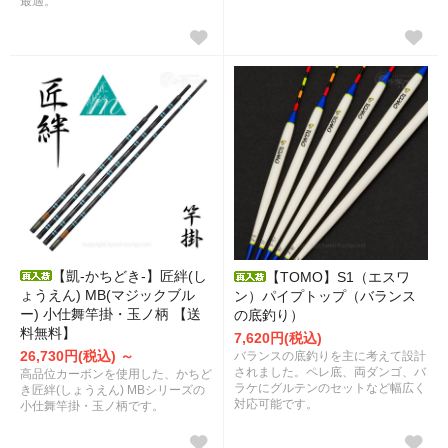
最適。
【凱-かちどき-】匠絆(し
【TOMO】S1（エスワ
ょうえん) MB(マジックブル
ン）パイプトップ（バランス
ー) 小仕舞竿掛・玉ノ柄 【送
の底釣り）
料無料】
7,620円(税込)
26,730円(税込) ～
バランスの底釣りを主に考えて設計
されました。ペレ底、両ダンゴ、バ
高品位カーボンを使用した、かちど
ラケにグルテンのセットなど幅広く
き匠絆(しょうえん) MBシリーズの
対応可能です。
小仕舞竿掛・玉ノ柄です。