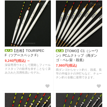
【忠相】TOURSPEC
【TOMO】C1（シーワ
F（ツアースペック F）
ン）PCムクトップ（両ダン
ゴ・ペレ宙・段底）
9,240円(税込) ～
深宙専用ウキとして開発しフィール
7,980円(税込)
ドスタッフの欲求を余すことなく汲
両ダンゴからセット釣り、段底、長
み入れた汎用性高いモデル。
竿の半端タナの沖打ちなど、チョー
チン釣り全般に使用できます。