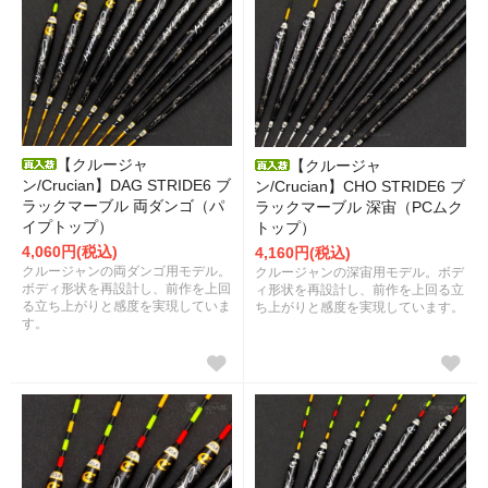
【クルージャ
【クルージャ
ン/Crucian】DAG STRIDE6 ブ
ン/Crucian】CHO STRIDE6 ブ
ラックマーブル 両ダンゴ（パ
ラックマーブル 深宙（PCムク
イプトップ）
トップ）
4,060円(税込)
4,160円(税込)
クルージャンの両ダンゴ用モデル。
クルージャンの深宙用モデル。ボデ
ボディ形状を再設計し、前作を上回
ィ形状を再設計し、前作を上回る立
る立ち上がりと感度を実現していま
ち上がりと感度を実現しています。
す。