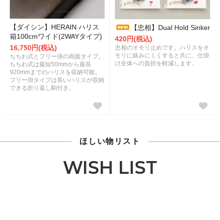
【ダイシン】HERAIN ハリス
【忠相】Dual Hold Sinker
箱100cmワイド(2WAYタイプ)
420円(税込)
16,750円(税込)
忠相のオモリ止めです。ハリスをオ
モリに絡みにくくすると共に、仕掛
ちちわ式とフリー掛の両面タイプ。
け全体への負担を軽減します。
ちちわ式は最短50mmから最長
920mmまでのハリスを収納可能。
フリー掛タイプは長いハリスが収納
できる折り返し駒付き。
ほしい物リスト
WISH LIST