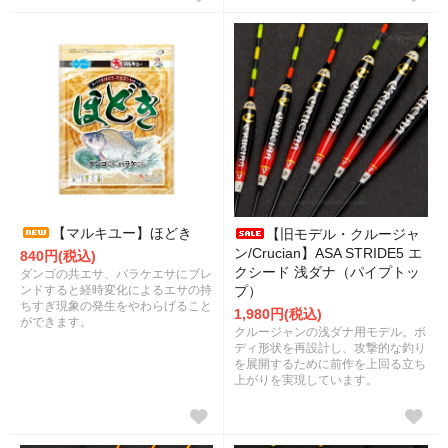
【マルキユー】ほどき
【旧モデル・クルージャ
ン/Crucian】ASA STRIDE5 エ
840円(税込)
クシード 浅ダナ（パイプトッ
ダンゴの共エサ、バラケエサにブレ
ンドすると経時変化によるエサの持
プ）
ちすぎ現象の発生をやわらげること
1,980円(税込)
ができます。
クルージャンの浅ダナ用モデル。ボ
ディ形状を再設計し、攻撃的な釣り
を展開するために前作を上回る立ち
上がりを実現しています。