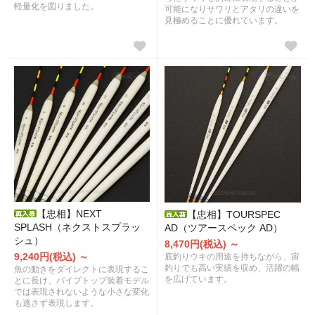
軽量化を図りました。
可能になりサワリとアタリの違いを
見極めることに優れています。
【忠相】NEXT
【忠相】TOURSPEC
SPLASH（ネクストスプラッ
AD（ツアースペック AD）
シュ）
8,470円(税込) ～
9,240円(税込) ～
底釣りウキの用途を持ちながら、宙
釣りでも高い実績を収め、活躍の幅
魚の動きをダイレクトに表現するこ
を広げています。
とに長け、パイプトップ装着モデル
では表現されないような小さな変化
も逃さず表現します。