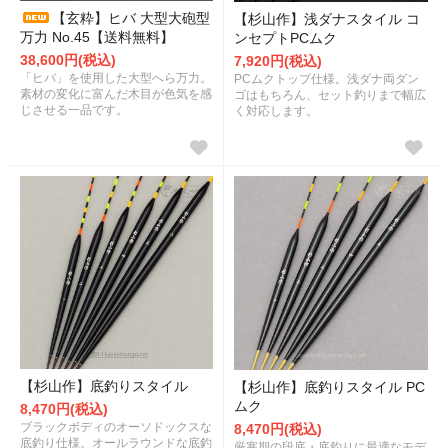
【玄粋】ヒバ 大型大砲型
【杉山作】浅ダナスタイル コ
万力 No.45【送料無料】
ンセプトPCムク
38,600円(税込)
7,920円(税込)
「ヒバ」を使用した大型へら万力。
PCムクトップ仕様。浅ダナ両ダン
素材の変化に富んだ木目が色気を感
ゴはもちろん、セット釣りまで幅広
じさせる一品です。
く対応します。
【杉山作】底釣りスタイル
【杉山作】底釣りスタイル PC
ムク
8,470円(税込)
ブラックボディのオーソドックスな
8,470円(税込)
底釣り仕様。オールラウンドな底釣
厳寒期の段底・底釣りに最適なモデ