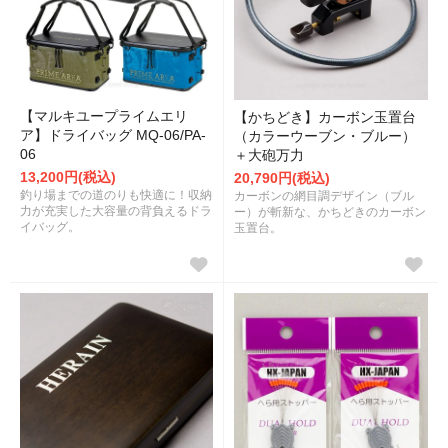
【マルキユープライムエリ
【かちどき】カーボン玉置台
ア】ドライバッグ MQ-06/PA-
（カラーウーブン・ブルー）
06
＋大砲万力
13,200円(税込)
20,790円(税込)
釣り場までの道のりも快適に！収納
カーボンの網目調デザイン（ブル
力が充実した大容量の背負えるドラ
ー）が斬新な、かちどきのカーボン
イバッグ。
玉置台。