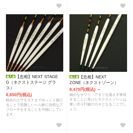
【忠相】NEXT STAGE
【忠相】NEXT
G（ネクストステージ グラ
ZONE（ネクストゾーン）
ス）
8,470円(税込) ～
8,850円(税込)
細かなサワリ・アタリを逃さず表現
することに長けたネクストゾーンは
軽めのエサをタナまでゆっくり届け
食い渋り打破のカギとなることでし
ることで気難しいへら鮒に自然なア
ょう。
プローチをすることを可能にしてい
ます。