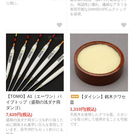
り用に。
ル。視認性に優れ、繊細なアタリを
表現可能な1mm径のPCムクトップ
を採用。
【TOMO】A1（エーワン）パ
【ダイシン】銘木クワセ
イプトップ（盛期の浅ダナ両
皿
ダンゴ）
1,310円(税込)
7,620円(税込)
天然木を使用したクワセ皿。スポン
ジを取り外して使用することも可能
盛期の浅ダナ両ダンゴを釣り抜くた
です。
めに開発され素早い立ちを実現して
います。長竿沖打ちセット釣りにも