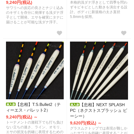
9,240円(税込)
本格的浅ダナ浮きとして四季を問わ
ずキビキビとした動きを演出する設
サワリへの反応の良さとナジミ込み
計。ボディに新規格の太さ直径
のキザミを存分に発揮する浅ダナ浮
5.8mmを採用。
子として開発。エサを確実にタナに
届けることが可能な浅ダナ浮子。
【忠相】T.S.Bullet2（テ
【忠相】NEXT SPLASH
ィーエス・バレット2）
PC（ネクストスプラッシュ ピ
ーシー）
9,240円(税込) ～
トーナメントの激戦下でも打ち負け
9,620円(税込) ～
ない立ちの速さ、ライン、オモリ、
グラスムクトップでは表現が難しか
エサの状況を的確に表現するための
ったサワリを的確に表現することが