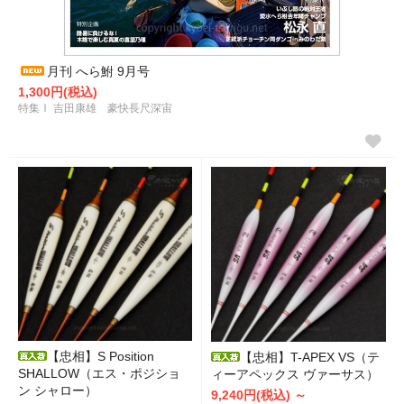
月刊 へら鮒 9月号
1,300円(税込)
特集Ⅰ 吉田康雄 豪快長尺深宙
【忠相】S Position
【忠相】T-APEX VS（テ
SHALLOW（エス・ポジショ
ィーアペックス ヴァーサス）
ン シャロー）
9,240円(税込) ～