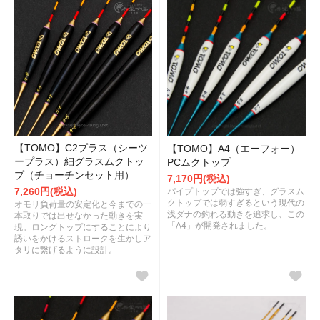
【TOMO】C2プラス（シーツ
【TOMO】A4（エーフォー）
ープラス）細グラスムクトッ
PCムクトップ
プ（チョーチンセット用）
7,170円(税込)
7,260円(税込)
パイプトップでは強すぎ、グラスム
クトップでは弱すぎるという現代の
オモリ負荷量の安定化と今までの一
浅ダナの釣れる動きを追求し、この
本取りでは出せなかった動きを実
「A4」が開発されました。
現。ロングトップにすることにより
誘いをかけるストロークを生かしア
タリに繋げるように設計。