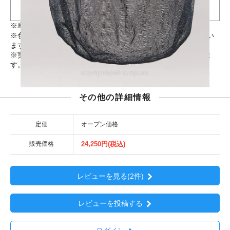
約12.0-12.2mm前後(テーパー)
約15.5mm前後
※単位/mm（
寸法には若干の個体差がございます
）
※色味等、PC環境によって実物と異なって見える場合がござい
ます。
※実店舗と在庫を共有しているため、品切れの場合がございま
す。お急ぎの場合は
こちら
からお問い合わせください。
その他の詳細情報
定価
オープン価格
販売価格
24,250円(税込)
レビューを見る(2件)
レビューを投稿する