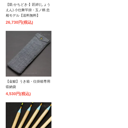
【凱-かちどき-】匠絆(しょう
えん) 小仕舞竿掛・玉ノ柄 忠
相モデル【送料無料】
26,730円(税込)
【金鯱】うき箱・仕掛箱専用
収納袋
4,530円(税込)