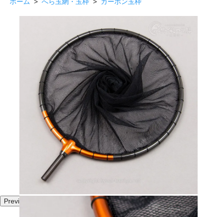
ホーム
>
へら玉網・玉枠
>
カーボン玉枠
Previous
Next