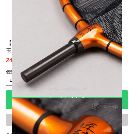
1
2
3
4
【凱-かちどき-】匠絆(しょうえん) カーボン
玉枠 2mm目網付 忠相モデル【送料無料】
24,250円(税込)
個数
個
カートに入れる
ほしい物リスト