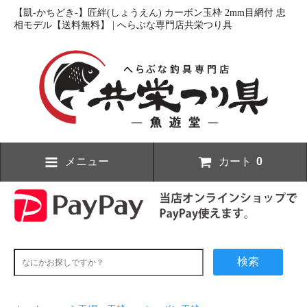
【凱-かちどき-】匠絆(しょうえん) カーボン玉枠 2mm目網付 忠
相モデル【送料無料】 | へらぶな専門店共栄つり具
メニュー
カート
0
検索