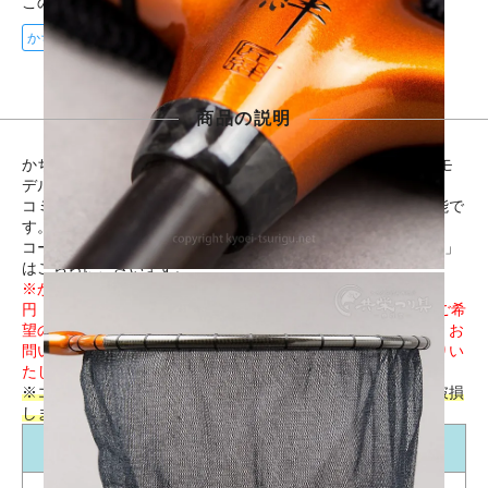
この商品に登録されているタグ
かちどき カーボン玉枠
かちどき匠絆(しょうえん)シリーズ
商品の説明
かちどき匠絆(しょうえん) の2mm目網付カーボン玉枠（忠相モ
デル）。サイズは尺サイズです。
コミ部分が黒檀なので、玉の柄にあわせて調整することが可能で
す。
コーディネートに最適な「
かちどき匠絆(しょうえん)シリーズ
」
はこちらにございます。
※かちどきの玉の柄に合わせる場合でもコミ調整（税込3,000
円・納期2～3週間）が必要な場合がございます。コミ調整をご希
望の場合は
必ずご注文前に
こちら
からお問い合わせください。お
問い合わせなくご購入いただいた場合はコミ調整なしでお送りい
たします。
※コミ部分は木製につき、金属を扱うような力で扱うと必ず破損
します。ご注意ください。
コミ径
面（ツラ）径