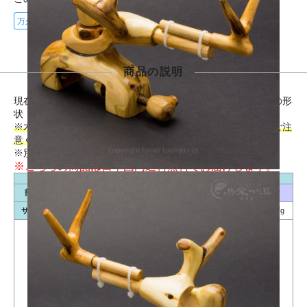
万久へら万力
商品の説明
現在では貴重な杜松を使用した万久作の弓型万力です。杜松の形
状・木目の魅力を引き出すデザインが特徴の一品です。
※木製品につき、金属製品と同じ力で扱うと必ず割れます。ご注
意ください。
※別売りの
万力袋
はこちらにございます。
※こちらの商品は日本国内送料無料でお届けします。
部位別サイズ一覧表（単位/mm）
部位
1
2
3
4
5
6
A
B
C
D
E
重量
サイズ
12.5
9.3
9.1
11.8
12.6
18.6
50
54
95
52
103
約187g