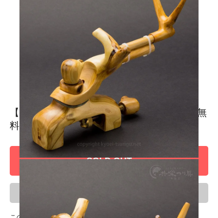
1
2
3
4
5
6
7
8
【杜松万力】万久作 No.47(中) 弓型 【送料無
料】
SOLD OUT
ほしい物リスト
この商品に登録されているタグ