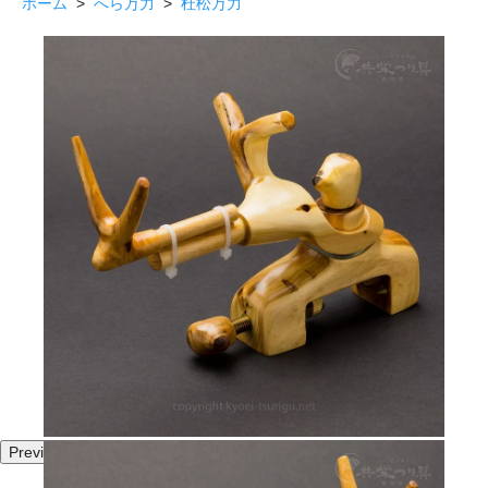
ホーム
>
へら万力
>
杜松万力
Previous
Next