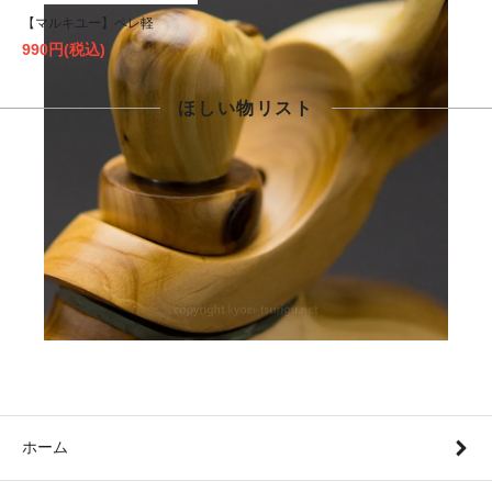
【マルキユー】ペレ軽
990円(税込)
ほしい物リスト
WISH LIST
ほしい物リストは作成されていません
（
ほしい物リストとは？
）
ホーム