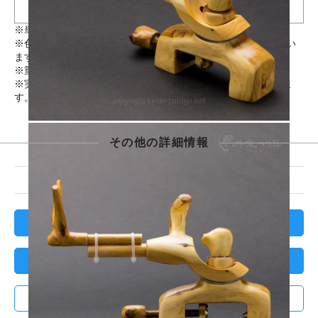
※単位/mm（若干の誤差が生じる場合がございます）
※色味等、PC環境によって実物と異なって見える場合がござい
ます。
※重量には竿枕を含みます。
※実店舗と在庫を共有しているため、品切れの場合がございま
す。お急ぎの場合は
こちら
からお問い合わせください。
その他の詳細情報
在庫状況
売切れ中
レビューを見る(0件)
レビューを投稿する
ログイン