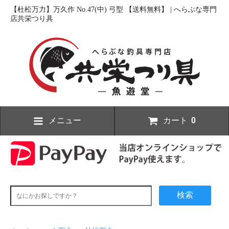
【杜松万力】万久作 No.47(中) 弓型 【送料無料】 | へらぶな専門
店共栄つり具
メニュー
カート
0
検索