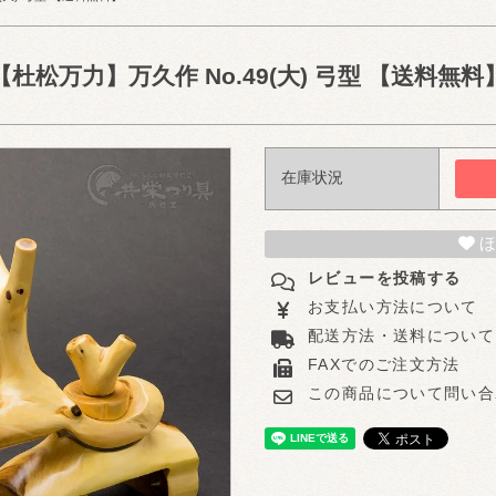
【杜松万力】万久作 No.49(大) 弓型 【送料無料
在庫状況
ほ
レビューを投稿する
お支払い方法について
配送方法・送料について
FAXでのご注文方法
この商品について問い合