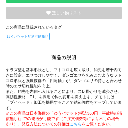
ほしい物リスト
この商品に登録されているタグ
ゆうパケット配送可能商品
商品の説明
ヤラズ型を基本形状とし、フトコロを広く取り、鈎先を若干内向
きに設定。エサつけしやすく、ダンゴエサを包みこむようなフト
コロ形状と強度抜群の「四角軸」が、ダンゴエサの持ちと合わせ
時のエサ切れ性能を向上。
また、鈎先を内側へ入れることにより、スレ掛かりを減少させ、
高靱性素材「T1」を採用で鈎の変形を抑えます。チモトには
「ブイヘッド」加工を採用することで結節強度をアップしていま
す。
※この商品は日本郵便の「ゆうパケット(税込360円・事故時の補
償無し)」での発送が可能です（ご注文個数等により不可の場合
あり）。発送方法についての詳細は
こちら
をご覧ください。