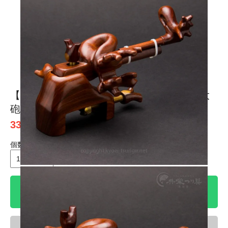
1
2
3
4
5
6
【かちどき】匠絆(しょうえん) 紅壇 中型 大
砲型万力 No.21【送料無料】
33,100円(税込)
個数
個
カートに入れる
ほしい物リスト