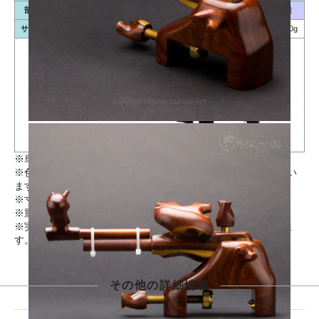
部位
1
2
3
4
5
6
A
B
C
D
E
重量
サイズ
11.6
8.8
7.8
11.6
12.6
16.4
61
60
90(※)
55
100
約320g
※単位/mm（若干の誤差が生じる場合がございます）
※色味等、PC環境によって実物と異なって見える場合がござい
ます。
※寸法図Cは上下可動部分までの寸法です。
※重量には竿枕を含みます。
※実店舗と在庫を共有しているため、品切れの場合がございま
す。お急ぎの場合は
こちら
からお問い合わせください。
その他の詳細情報