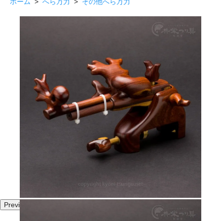
ホーム
>
へら万力
>
その他へら万力
Previous
Next