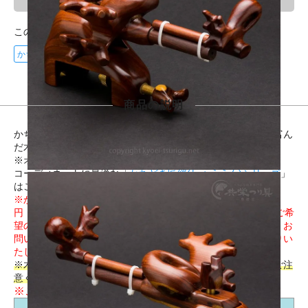
この商品に登録されているタグ
かちどき 匠絆万力
商品の説明
かちどきの「紅壇」を使用した中型へら万力。素材の変化に富ん
だ木目が色気を感じさせる一品です。
※オリジナルの万力収納袋が付属します。
コーディネートに最適な「
かちどき匠絆(しょうえん)シリーズ
」
はこちらにございます。
※かちどきの竿掛けに合わせる場合でもコミ調整（税込6,000
円・納期2～3週間）が必要な場合がございます。コミ調整をご希
望の場合は
必ずご注文前に
こちら
からお問い合わせください。お
問い合わせなくご購入いただいた場合はコミ調整なしでお送りい
たします。
※木製品につき、金属製品と同じ力で扱うと必ず割れます。ご注
意ください。
※こちらの商品は日本国内送料無料でお届けします。
部位別サイズ一覧表（単位/mm）