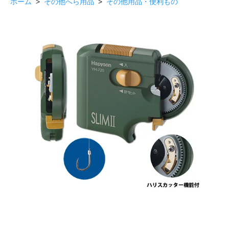
ホーム
>
その他へら用品
>
その他用品・便利もの