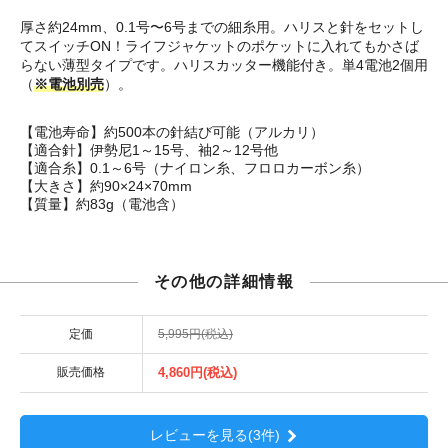
厚さ約24mm、0.1号〜6号までの細糸用。ハリスと針をセットし
てスイッチON！ライフジャケットのポケットに入れてもかさば
らない薄型タイプです。ハリスカッター機能付き。単4電池2個用
（
※電池別売
）。
【電池寿命】約500本の針結び可能（アルカリ）
【適合針】伊勢尼1～15号、袖2～12号他
【適合糸】0.1～6号（ナイロン糸、フロロカーボン糸）
【大きさ】約90×24×70mm
【質量】約83g（電池含）
その他の詳細情報
定価
5,995円(税込)
販売価格
4,860円(税込)
レビューを見る(3件)