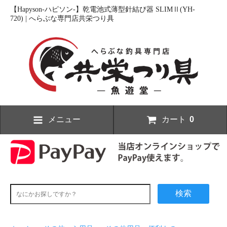
【Hapyson-ハピソン-】乾電池式薄型針結び器 SLIMⅡ(YH-
720) | へらぶな専門店共栄つり具
メニュー
カート
0
検索