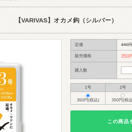
【VARIVAS】オカメ鈎（シルバー）
定価
440
350
販売価格
購入数
1号
2号
350円(税込)
350円(税込