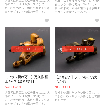
現在では貴重な杜松を使用した万久
現在では貴重な杜松を使用した万久
作のフラシ掛け万力（No.1）で
作のフラシ掛け万力（No.2）です。
す。杜松の形状・木目の魅力を引き
杜松の形状・木目の魅力を引き出す
出すデザインが特徴の一品です。
デザインが特徴の一品です。
SOLD OUT
SOLD OUT
【フラシ掛け万力】万久作 極
【かちどき】フラシ掛け万力
上 No.3【送料無料】
（黒檀）
SOLD OUT
SOLD OUT
現在では貴重な杜松を使用した万久
黒檀を使用したフラシ掛け万力。フ
作のフラシ掛け万力（No.3）で
ラシ掛けやエサボール掛けとして使
す。杜松の形状・木目の魅力を引き
用します。
出すデザインが特徴の一品です。