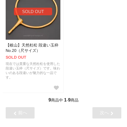
SOLD OUT
【岐山】天然杜松 段違い玉枠
No.20（尺サイズ）
SOLD OUT
現在では貴重な天然杜松を使用した
段違い玉枠（尺サイズ）です。味わ
いのある段違いが魅力的な一品で
す。
9
1
9
商品中
-
商品
前へ
次へ