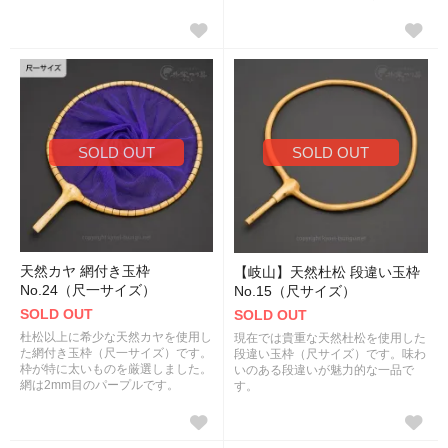
SOLD OUT
SOLD OUT
天然カヤ 網付き玉枠
【岐山】天然杜松 段違い玉枠
No.24（尺一サイズ）
No.15（尺サイズ）
SOLD OUT
SOLD OUT
杜松以上に希少な天然カヤを使用し
現在では貴重な天然杜松を使用した
た網付き玉枠（尺一サイズ）です。
段違い玉枠（尺サイズ）です。味わ
枠が特に太いものを厳選しました。
いのある段違いが魅力的な一品で
網は2mm目のパープルです。
す。