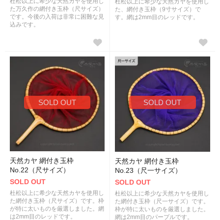
杜松以上に希少な天然カヤを使用し
杜松以上に希少な天然カヤを使用し
た万久作の網付き玉枠（尺サイズ）
た、網付き玉枠（9寸サイズ）で
です。今後の入荷は非常に困難な見
す。網は2mm目のレッドです。
込みです。
SOLD OUT
SOLD OUT
天然カヤ 網付き玉枠
天然カヤ 網付き玉枠
No.22（尺サイズ）
No.23（尺一サイズ）
SOLD OUT
SOLD OUT
杜松以上に希少な天然カヤを使用し
杜松以上に希少な天然カヤを使用し
た網付き玉枠（尺サイズ）です。枠
た網付き玉枠（尺一サイズ）です。
が特に太いものを厳選しました。網
枠が特に太いものを厳選しました。
は2mm目のレッドです。
網は2mm目のパープルです。