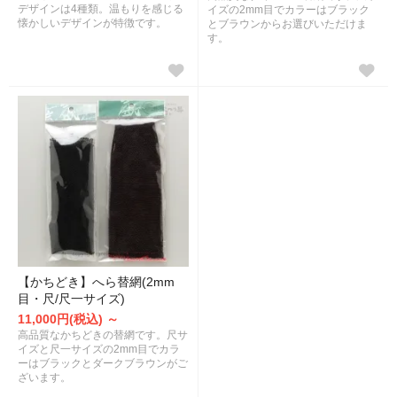
デザインは4種類。温もりを感じる
イズの2mm目でカラーはブラック
懐かしいデザインが特徴です。
とブラウンからお選びいただけま
す。
【かちどき】へら替網(2mm
目・尺/尺一サイズ)
11,000円(税込) ～
高品質なかちどきの替網です。尺サ
イズと尺一サイズの2mm目でカラ
ーはブラックとダークブラウンがご
ざいます。