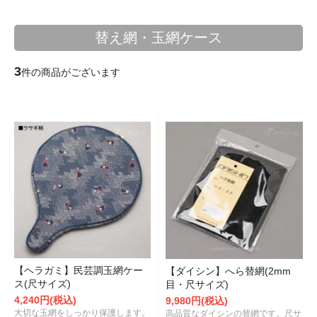
替え網・玉網ケース
3
件の商品がございます
【ヘラガミ】民芸調玉網ケー
【ダイシン】へら替網(2mm
ス(尺サイズ)
目・尺サイズ)
4,240円(税込)
9,980円(税込)
大切な玉網をしっかり保護します。
高品質なダイシンの替網です。尺サ