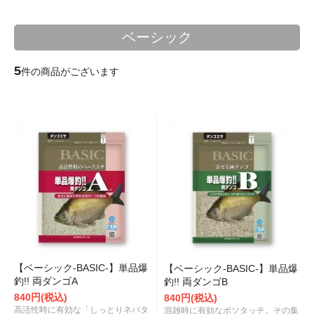
ベーシック
5
件の商品がございます
【ベーシック-BASIC-】単品爆
【ベーシック-BASIC-】単品爆
釣!! 両ダンゴA
釣!! 両ダンゴB
840円(税込)
840円(税込)
高活性時に有効な「しっとりネバタ
混雑時に有効なボソタッチ。その集