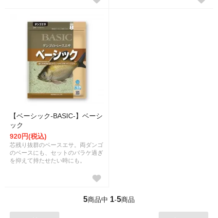
【ベーシック-BASIC-】ベーシ
ック
920円(税込)
芯残り抜群のベースエサ。両ダンゴ
のベースにも、セットのバラケ過ぎ
を抑えて持たせたい時にも。
5
1
5
商品中
-
商品