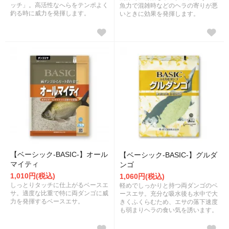
ッチ」。高活性なへらをテンポよく
魚力で混雑時などのヘラの寄りが悪
釣る時に威力を発揮します。
いときに効果を発揮します。
【ベーシック-BASIC-】オール
【ベーシック-BASIC-】グルダ
マイティ
ンゴ
1,010円(税込)
1,060円(税込)
しっとりタッチに仕上がるベースエ
軽めでしっかりと持つ両ダンゴのベ
サ。適度な比重で特に両ダンゴに威
ースエサ。充分な吸水後も水中で大
力を発揮するベースエサ。
きくふくらむため、エサの落下速度
も弱まりヘラの食い気を誘います。