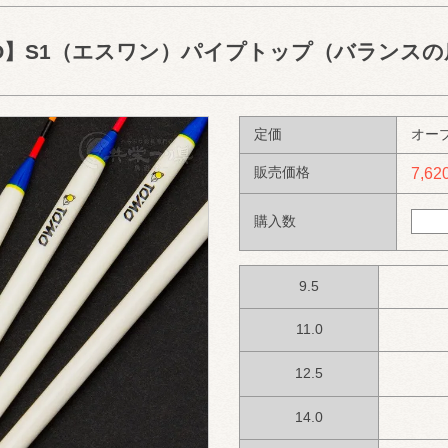
MO】S1（エスワン）パイプトップ（バランスの
定価
オー
7,6
販売価格
購入数
9.5
11.0
12.5
14.0