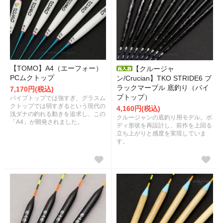
【TOMO】A4（エーフォー）
【クルージャ
PCムクトップ
ン/Crucian】TKO STRIDE6 ブ
ラックマーブル 底釣り（パイ
7,170円(税込)
プトップ）
パイプトップでは強すぎ、グラスム
クトップでは弱すぎるという現代の
4,160円(税込)
浅ダナの釣れる動きを追求し、この
クルージャンの底釣り用モデル。ボ
「A4」が開発されました。
ディ形状を再設計し、前作を上回る
立ち上がりと感度を実現していま
す。