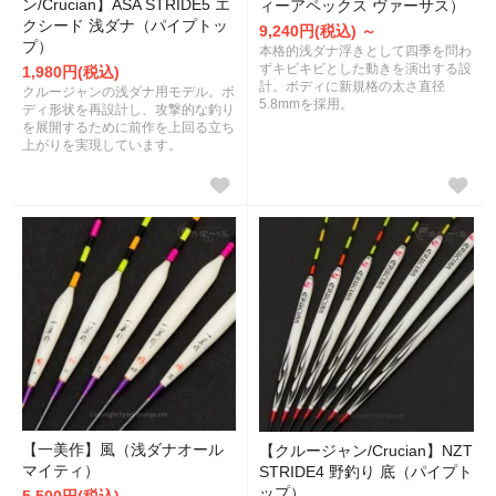
ン/Crucian】ASA STRIDE5 エ
ィーアペックス ヴァーサス）
クシード 浅ダナ（パイプトッ
9,240円(税込) ～
プ）
本格的浅ダナ浮きとして四季を問わ
ずキビキビとした動きを演出する設
1,980円(税込)
計。ボディに新規格の太さ直径
クルージャンの浅ダナ用モデル。ボ
5.8mmを採用。
ディ形状を再設計し、攻撃的な釣り
を展開するために前作を上回る立ち
上がりを実現しています。
【一美作】風（浅ダナオール
【クルージャン/Crucian】NZT
マイティ）
STRIDE4 野釣り 底（パイプト
ップ）