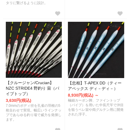
タリに繋げるように設計。
【クルージャン/Crucian】
【忠相】T-APEX DD（ティー
NZC STRIDE4 野釣り 宙（パ
アペックス ディ－ディ－）
イプトップ）
8,930円(税込) ～
3,630円(税込)
極細カーボン脚、ファイントップ
（パイプ）を用いた中長尺竿で沖目
7.0mmのボディ径を孔雀の羽根の5
を狙うペレ宙や両グルテン用に開発
枚合わせで実現。幅広いラインナッ
された浮子。
プであらゆる釣り場で威力を発揮し
ます。