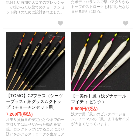
たボディバランスで早いアタリから
気難しい時期や人災でのプレッシャ
トップのストロークを利用したなじ
ーが掛かった状態でのチョーチンセ
ませる釣りに対応。
ット釣りのために設計されました。
【TOMO】C2プラス（シーツ
【一美作】風（浅ダナオール
ープラス）細グラスムクトッ
マイティ ピンク）
プ（チョーチンセット用）
5,500円(税込)
7,260円(税込)
浅ダナ用「風」のピンクバージョ
ン。ノーマルの「風」よりもサイズ
オモリ負荷量の安定化と今までの一
が大きくなっています。
本取りでは出せなかった動きを実
現。ロングトップにすることにより
誘いをかけるストロークを生かしア