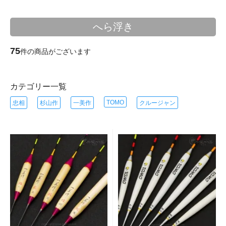
へら浮き
75
件の商品がございます
カテゴリー一覧
TOMO
忠相
杉山作
一美作
クルージャン