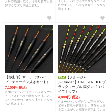
ました。バラける大エサをタナに入
と対応範囲も広く、オモリ負荷も良
れやすくし、ヘラを寄せてアタリを
好でウワズリ防止に貢献。
導きます。
【杉山作】サーチ（サバイ
【クルージャ
ブ・チョーチン抜きセット）
ン/Crucian】DAG STRIDE6 ブ
ラックマーブル 両ダンゴ（パ
7,150円(税込)
イプトップ）
0.7mmテーパーグラスムクがタナに
入ってきたヘラの僅かな水流による
4,060円(税込)
クワセエサのアオリを演出しアタリ
クルージャンの両ダンゴ用モデル。
へと導きます。
ボディ形状を再設計し、前作を上回
る立ち上がりと感度を実現していま