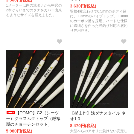
5,500円(税込)
1メーター以内の浅ダナから中尺の
3,630円(税込)
2本ぐらいまでのタナをカバー出来
羽根4枚合わせで6.5mmのボディ径
るようなサイズを揃えました。
に、1.3mmのパイプトップ、1.3mm
のカーボン足を採用。ハードな仕様
に繊細さを伴った野釣り対応の底釣
り専用浮き。
【TOMO】C2（シーツ
【杉山作】浅ダナスタイル ネ
ー）グラスムクトップ（厳寒
オ1.0
期のチョーチンセット）
8,470円(税込)
5,980円(税込)
大型へらのアオリに負けない安定し