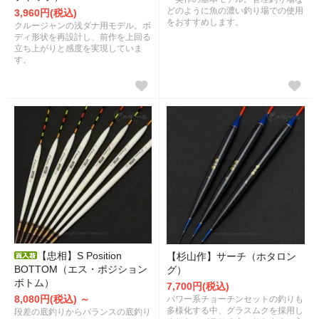
どのように魚の濃い釣り場での使用
3,960円(税込)
をおすすめします。
クルージャンの浅ダナ用モデル。ボ
ディ形状を再設計し、前作を上回る
立ち上がりと感度を実現していま
す。
【忠相】S Position
【杉山作】サーチ（ホタロン
BOTTOM（エス・ポジション
グ）
ボトム）
7,700円(税込)
8,080円(税込) ～
パワー系チョーチンセットの釣りも
多様化する中、グラスムクを採用し
段差の底釣りからバランスの底釣り