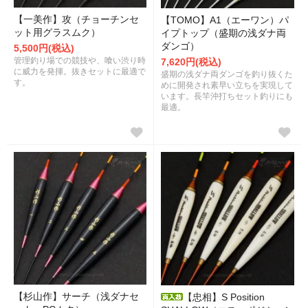
【一美作】攻（チョーチンセ
【TOMO】A1（エーワン）パ
ット用グラスムク）
イプトップ（盛期の浅ダナ両
ダンゴ）
5,500円(税込)
管理釣り場での競技や、喰い渋り時
7,620円(税込)
に威力を発揮。抜きセットに最適で
盛期の浅ダナ両ダンゴを釣り抜くた
す。
めに開発され素早い立ちを実現して
います。長竿沖打ちセット釣りにも
最適。
【杉山作】サーチ（浅ダナセ
【忠相】S Position