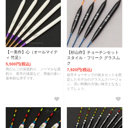
【一美作】心（オールマイテ
【杉山作】チョーチンセット
ィ 竹足）
スタイル・フリーク グラスム
ク
5,500円(税込)
両だんごの深宙釣り、ノーマルな底
7,920円(税込)
釣り、長竿の浅宙など、用途の多い
短竿チョーチンでの抜きセットを想
基本的な浮子です。
定したモデルのグラスムクバージョ
ン。渋い時期の力強い味方となるこ
とでしょう。