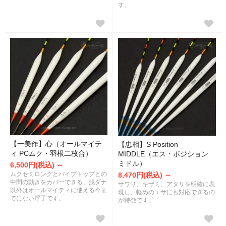
す。
【一美作】心（オールマイテ
【忠相】S Position
ィ PCムク・羽根二枚合）
MIDDLE（エス・ポジション
ミドル）
6,500円(税込) ～
ムクセミロングとパイプトップとの
8,470円(税込) ～
中間の動きをカバーできる、浅ダナ
サワリ、キザミ、アタリを明確に表
以外はオールマイティに使える今ま
現し、軽めのエサにも対応できるの
でにない浮子です。
が特徴です。