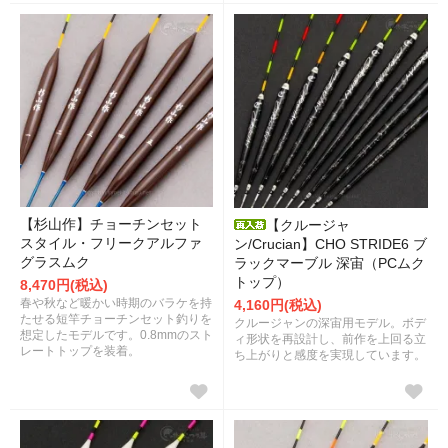
【杉山作】チョーチンセット
【クルージャ
スタイル・フリークアルファ
ン/Crucian】CHO STRIDE6 ブ
グラスムク
ラックマーブル 深宙（PCムク
トップ）
8,470円(税込)
春や秋など暖かい時期のバラケを持
4,160円(税込)
たせる短竿チョーチンセット釣りを
クルージャンの深宙用モデル。ボデ
想定したモデルです。0.8mmのスト
ィ形状を再設計し、前作を上回る立
レートトップを装着。
ち上がりと感度を実現しています。