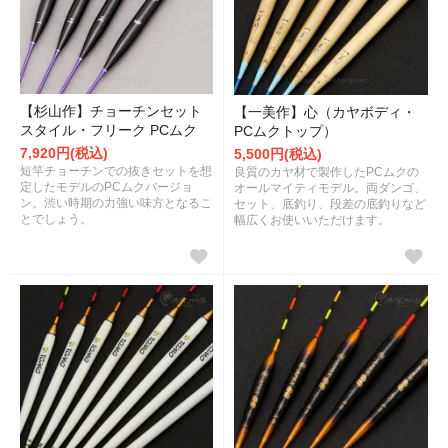
【杉山作】チョーチンセット
【一美作】心（カヤボディ・
スタイル・フリーク PCムク
PCムクトップ）
7,920円(税込)
5,500円(税込)
短竿チョーチンでの抜きセットを想
良質のカヤ材で製作したPCムクの
定したモデルのPCムクバージョ
オールマイティモデル。両ダンゴ、
ン。渋い時期の力強い味方となるこ
セット、底釣り、段差の底釣りなど
とでしょう。
幅広くお使いいただけます。