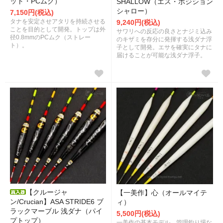
ット・PCムク）
SHALLOW（エス・ポジション
シャロー）
7,150円(税込)
タナを安定させアタリを持続させる
9,240円(税込)
ことを目的として開発。トップは外
サワリへの反応の良さとナジミ込み
径0.8mmのPCムク（ストレー
のキザミを存分に発揮する浅ダナ浮
ト）。
子として開発。エサを確実にタナに
届けることが可能な浅ダナ浮子。
【クルージャ
【一美作】心（オールマイテ
ン/Crucian】ASA STRIDE6 ブ
ィ）
ラックマーブル 浅ダナ（パイ
5,500円(税込)
プトップ）
一美作の基本モデル。管理釣り場な