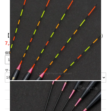
1
2
3
4
【杉山作】サーチ（浅ダナセット・PCムク）
7,150円(税込)
個数
本
サイズ
1番
7,150円(税込)
2番
7,150円(税込)