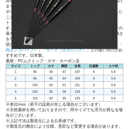
み合わせでスムーズに立ち上がり、バラケをタナまで自然に届け
ます。
ボディサイズが大きくなるにつれて足を短くするデザインにした
ことで、タナをより安定させることができます。
トップは外径0.8mmのPCムク（ストレート）を装着していま
す。ストレートのトップを採用することで、近年のセット釣りの
基本となるトップ先端2～3目盛りによる抜きや持たせのやり易さ
を手助けします。
状況に合わせて「
サーチ（パイプトップ）
」「
サーチ（浅ダナ・
両ダンゴパイプ）
」「
サーチ（ホタロング）
」との使い分けがお
すすめです。日本製。
素材：PCムクトップ・カヤ・カーボン足
サイズ
トップ
カヤ
脚部
全長
目盛数
カヤ径
1
90
40
67
197
8
5.8
2
95
45
64
204
8
5.8
3
100
50
61
211
8
5.8
4
105
55
58
218
8
5.8
5
110
60
55
225
8
5.8
※単位/mm（若干の誤差が生じる場合がございます）
※天然素材を用いておりますので、同サイズでも浮力が異なる場
合がございます。
※上記寸法は製造元による公表値です。
※製造元の都合により仕様、意匠など変更する場合があります。