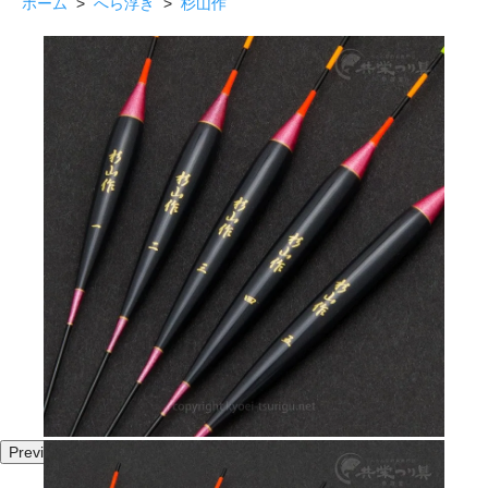
ホーム
>
へら浮き
>
杉山作
Previous
Next