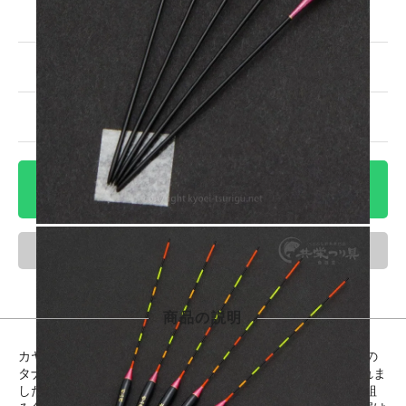
7,150円(税込)
3番
売切れ中
7,150円(税込)
4番
残り1本！
7,150円(税込)
5番
売切れ中
カートに入れる
ほしい物リスト
商品の説明
カヤボディトーナメントシリーズ「サーチ・PCムク」。ヘラの
タナを安定させアタリを持続させることを目的として開発されま
した。直径5.8mmのやや太めのボディと0.8mmカーボン足の組