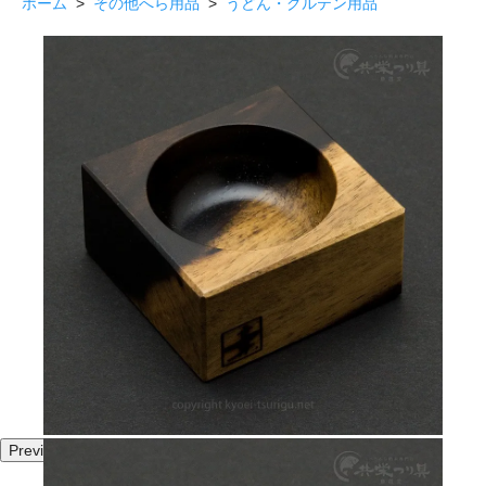
ホーム
>
その他へら用品
>
うどん・グルテン用品
Previous
Next