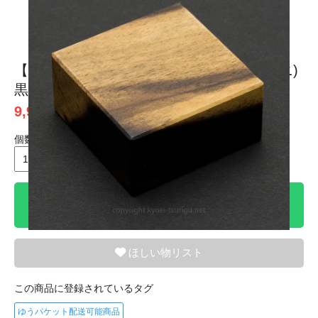
1
2
【ハルカフィッシング】クワセ皿 四角(ミニ)
黒柿 No.51
9,900円(税込)
個数
個
カートに入れる
ほしい物リスト
この商品に登録されているタグ
ゆうパケット配送可能商品