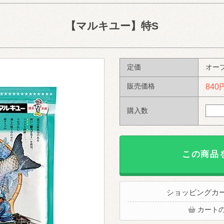
【マルキユー】特S
定価
オー
840
販売価格
購入数
ショッピングカ
カート