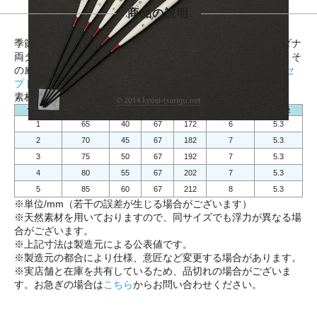
商品の説明
季節や攻め方を問わずに使用できる汎用性を発揮。速攻の浅ダナ
両ダンゴから、繊細なゼロナジミのウドンセットまで、幅広くそ
の威力を発揮します。状況に合わせて「
浅ダナスタイル コンセ
プトPCムク
」との使い分けがおすすめです。日本製。
素材：パイプトップ・羽根二枚合・カーボン足
サイズ
トップ
羽根
脚部
全長
目盛数
羽根径
1
65
40
67
172
6
5.3
2
70
45
67
182
7
5.3
3
75
50
67
192
7
5.3
4
80
55
67
202
7
5.3
5
85
60
67
212
8
5.3
※単位/mm（若干の誤差が生じる場合がございます）
※天然素材を用いておりますので、同サイズでも浮力が異なる場
合がございます。
※上記寸法は製造元による公表値です。
※製造元の都合により仕様、意匠など変更する場合があります。
※実店舗と在庫を共有しているため、品切れの場合がございま
す。お急ぎの場合は
こちら
からお問い合わせください。