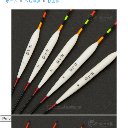
ホーム
>
へら浮き
>
杉山作
Previous
Next