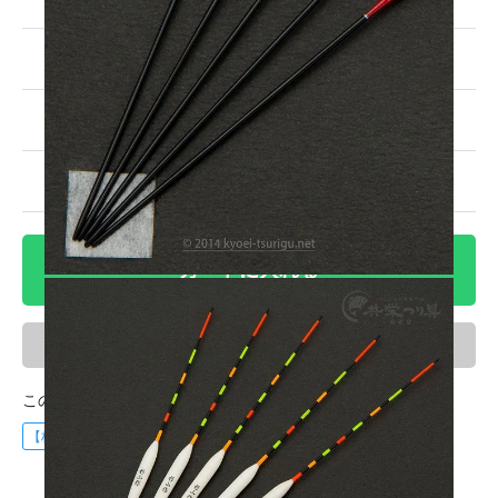
残り1本！
7,920円(税込)
3番
残り1本！
7,920円(税込)
4番
売切れ中
7,920円(税込)
5番
売切れ中
カートに入れる
ほしい物リスト
この商品に登録されているタグ
【杉山作】浅ダナスタイルコンセプトシリーズ