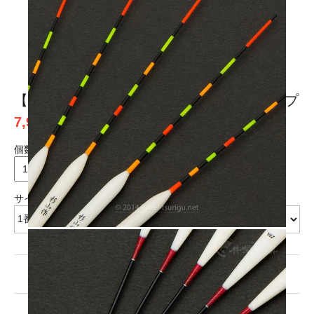
1
2
3
4
【杉山作】浅ダナスタイル コンセプトパイプ
7,920円(税込)
個数
本
サイズ
7,920円(税込)
1番
残り1本！
7,920円(税込)
2番